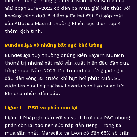
điểm số căng thẳng giữa Real Madrid và Barcelona.
Giai đoạn 2019–2022 có đến ba mùa giải kết thúc với
khoảng cách dưới 5 điểm giữa hai đội. Sự góp mặt
của Atletico Madrid thường khiến cục diện top 4
thêm kịch tính.
Bundesliga và những bất ngờ khó lường
Bundesliga tuy thường chứng kiến Bayern Munich
thống trị nhưng bất ngờ vẫn xuất hiện đều đặn qua
từng mùa. Năm 2023, Dortmund đã từng giữ ngôi
đầu đến vòng 33 trước khi hụt hơi phút cuối. Sự
vươn lên của Leipzig hay Leverkusen tạo ra áp lực
lớn cho nhóm dẫn đầu.
Ligue 1 – PSG và phần còn lại
Ligue 1 Pháp ghi dấu với sự vượt trội của PSG nhưng
phần còn lại tạo nên sức hấp dẫn riêng. Trong ba
mùa gần nhất, Marseille và Lyon có đến 65% số trận