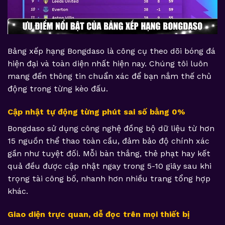
Bảng xếp hạng Bongdaso là công cụ theo dõi bóng đá
hiện đại và toàn diện nhất hiện nay. Chúng tôi luôn
mang đến thông tin chuẩn xác để bạn nắm thế chủ
động trong từng kèo đấu.
Cập nhật tự động từng phút sai số bằng 0%
Bongdaso sử dụng công nghệ đồng bộ dữ liệu từ hơn
15 nguồn thể thao toàn cầu, đảm bảo độ chính xác
gần như tuyệt đối. Mỗi bàn thắng, thẻ phạt hay kết
quả đều được cập nhật ngay trong 5-10 giây sau khi
trọng tài công bố, nhanh hơn nhiều trang tổng hợp
khác.
Giao diện trực quan, dễ đọc trên mọi thiết bị