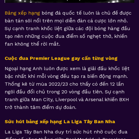
Bảng xếp hạng
bóng đá quốc tế luôn là chủ đề được
bàn tán sôi nổi trên mọi diễn đàn cá cược lớn nhỏ.
Sự cạnh tranh khốc liệt giữa các đội bóng hàng đầu
tạo nên những cuộc đua điểm số nghẹt thở, khiến
fan không thể rời mắt.
Cuộc đua Premier League gay cấn từng vòng
Ngoại hạng Anh luôn được xem là giải đấu khốc liệt
bậc nhất khi mỗi vòng đều tạo ra biến động mạnh.
Thống kê từ mùa 2022/23 cho thấy có đến 12 lần
ngôi đầu đổi chủ trong 20 vòng đầu tiên. Sự cạnh
tranh giữa Man City, Liverpool và Arsenal khiến BXH
trở thành tâm điểm dự đoán.
Sức hút bảng xếp hạng La Liga Tây Ban Nha
La Liga Tây Ban Nha duy trì sức hút nhờ cuộc đua