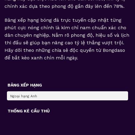
chính xác dựa theo phong độ gần đây lên đến 78%.
Bảng xếp hạng bóng đá trực tuyến cập nhật từng
phút cực nóng chính là kim chỉ nam chuẩn xác cho
dân chuyên nghiệp. Nắm rõ phong độ, hiệu số và lịch
thi đấu sẽ giúp bạn nâng cao tỷ lệ thắng vượt trội.
Hãy dõi theo những chia sẻ độc quyền từ Bongdaso
để bắt kèo xanh chín mỗi ngày.
BẢNG XẾP HẠNG
Ngoại hạng Anh
THỐNG KÊ CẦU THỦ