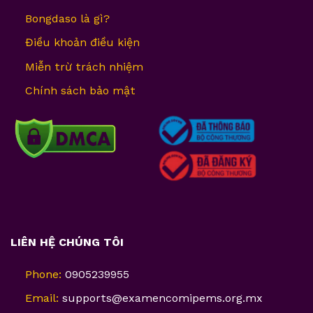
Bongdaso là gì?
Điều khoản điều kiện
Miễn trừ trách nhiệm
Chính sách bảo mật
LIÊN HỆ CHÚNG TÔI
Phone:
0905239955
Email:
supports@examencomipems.org.mx