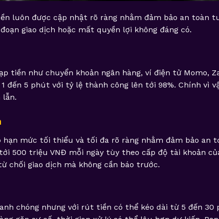
tiền luôn được cập nhật rõ ràng nhằm đảm bảo an toàn tu
n đoạn giao dịch hoặc mất quyền lợi không đáng có.
 tiền như chuyển khoản ngân hàng, ví điện tử Momo, Zalo
 1 đến 5 phút với tỷ lệ thành công lên tới 98%. Chính vì v
 lẫn.
h
ó hạn mức tối thiểu và tối đa rõ ràng nhằm đảm bảo an to
n tới 500 triệu VNĐ mỗi ngày tùy theo cấp độ tài khoản 
từ chối giao dịch mà không cần báo trước.
hanh chóng nhưng với rút tiền có thể kéo dài từ 5 đến 3