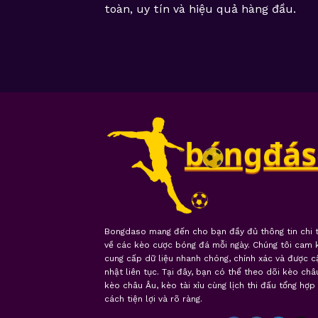
toàn, uy tín và hiệu quả hàng đầu.
Bongdaso mang đến cho bạn đầy đủ thông tin chi t
về các kèo cược bóng đá mỗi ngày. Chúng tôi cam 
cung cấp dữ liệu nhanh chóng, chính xác và được c
nhật liên tục. Tại đây, bạn có thể theo dõi kèo châ
kèo châu Âu, kèo tài xỉu cùng lịch thi đấu tổng hợp
cách tiện lợi và rõ ràng.