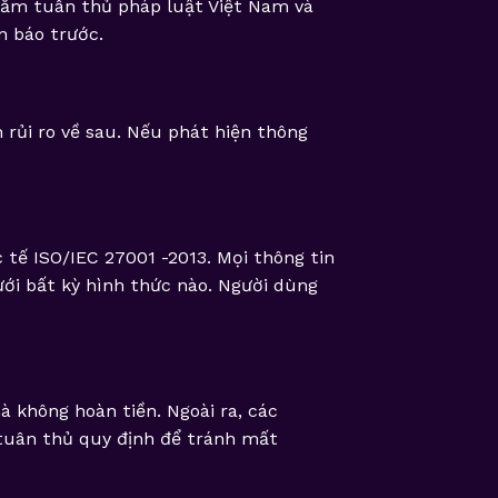
nhằm tuân thủ pháp luật Việt Nam và
n báo trước.
 rủi ro về sau. Nếu phát hiện thông
tế ISO/IEC 27001 -2013. Mọi thông tin
ới bất kỳ hình thức nào. Người dùng
à không hoàn tiền. Ngoài ra, các
 tuân thủ quy định để tránh mất