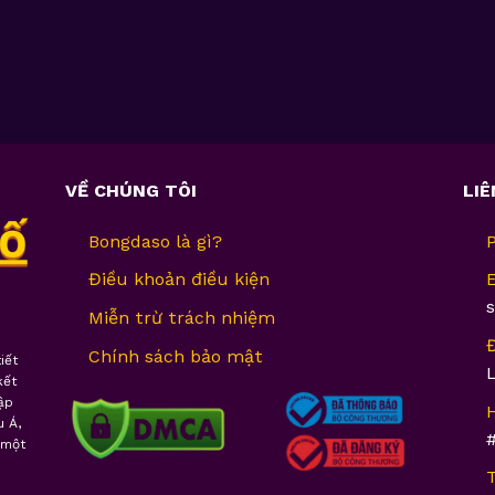
VỀ CHÚNG TÔI
LIÊ
Bongdaso là gì?
Điều khoản điều kiện
E
Miễn trừ trách nhiệm
Đ
Chính sách bảo mật
iết
kết
ập
u Á,
 một