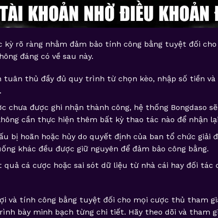
c kỳ rõ ràng nhằm đảm bảo tính công bằng tuyệt đối cho 
hông đáng có về sau này.
 tuân thủ đầy đủ quy trình từ chọn kèo, nhập số tiền và
.
ược chưa được ghi nhận thành công, hệ thống Bongdaso sẽ
ông cần thực hiện thêm bất kỳ thao tác nào để nhận lại 
đấu bị hoãn hoặc hủy do quyết định của ban tổ chức giải 
huống khác đều được giữ nguyên để đảm bảo công bằng.
 quả cá cược hoặc sai sót dữ liệu từ nhà cái hay đối tác
i và tính công bằng tuyệt đối cho mọi cược thủ tham gia
trình bày minh bạch từng chi tiết. Hãy theo dõi và tham 