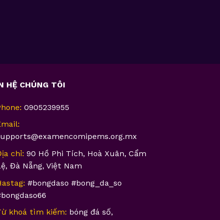
N HỆ CHÚNG TÔI
Phone:
0905239955
mail:
supports@examencomipems.org.mx
ịa chỉ:
90 Hồ Phi Tích, Hoà Xuân, Cẩm
Lệ, Đà Nẵng, Việt Nam
Hastag:
#bongdaso #bong_da_so
#bongdaso66
Từ khoá tìm kiếm:
bóng đá số,