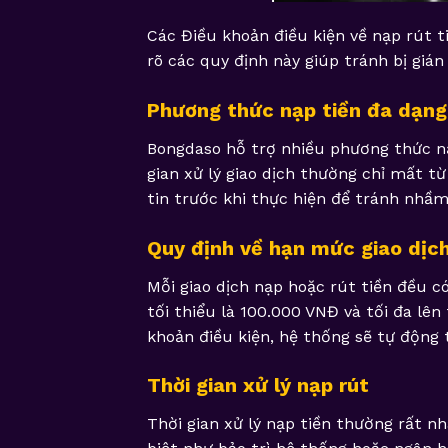
Các Điều khoản điều kiện về nạp rút 
rõ các quy định này giúp tránh bị giá
Phương thức nạp tiền đa dạng
Bongdaso hỗ trợ nhiều phương thức nạp
gian xử lý giao dịch thường chỉ mất từ
tin trước khi thực hiện để tránh nhầm
Quy định về hạn mức giao dịc
Mỗi giao dịch nạp hoặc rút tiền đều c
tối thiểu là 100.000 VNĐ và tối đa lê
khoản điều kiện, hệ thống sẽ tự động 
Thời gian xử lý nạp rút
Thời gian xử lý nạp tiền thường rất n