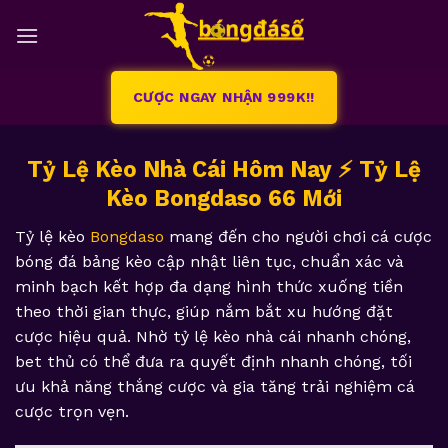
Bỏ
qua
nội
dung
CƯỢC NGAY NHẬN 999K!!
Tỷ Lệ Kèo Nhà Cái Hôm Nay ⚡️ Tỷ Lệ
Kèo Bongdaso 66 Mới
Tỷ lệ kèo
Bongdaso
mang đến cho người chơi cá cược
bóng đá bảng kèo cập nhật liên tục, chuẩn xác và
minh bạch kết hợp đa dạng hình thức xuống tiền
theo thời gian thực, giúp nắm bắt xu hướng đặt
cược hiệu quả. Nhờ tỷ lệ kèo nhà cái nhanh chóng,
bet thủ có thể đưa ra quyết định nhanh chóng, tối
ưu khả năng thắng cược và gia tăng trải nghiệm cá
cược trọn vẹn.