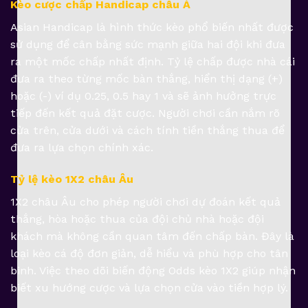
Kèo cược chấp Handicap châu Á
Asian Handicap là hình thức kèo phổ biến nhất được
sử dụng để cân bằng sức mạnh giữa hai đội khi đưa
ra một mốc chấp nhất định. Tỷ lệ chấp được nhà cái
đưa ra theo từng mốc bàn thắng, hiển thị dạng (+)
hoặc (-) ví dụ 0.25, 0.5 hay 1 và sẽ ảnh hưởng trực
tiếp đến kết quả đặt cược. Người chơi cần nắm rõ
cửa trên, cửa dưới và cách tính tiền thắng thua để
đưa ra lựa chọn chính xác.
Tỷ lệ kèo 1X2 châu Âu
1X2 châu Âu cho phép người chơi dự đoán kết quả
thắng, hòa hoặc thua của đội chủ nhà hoặc đội
khách mà không cần quan tâm đến chấp bàn. Đây là
loại kèo cá độ đơn giản, dễ hiểu và phù hợp cho tân
binh. Việc theo dõi biến động Odds kèo 1X2 giúp nhận
biết xu hướng cược và lựa chọn cửa vào tiền hợp lý.