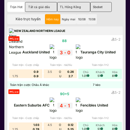
Trận Hot
Tất cả giải đấu
TL Hồng Kông
Sbobet
Kèo trực tuyến
Hôm nay
Ngày mai
10/08
11/08
NEW ZEALAND NORTHERN LEAGUE
Live
5
-
2
88
'
3
-
0
Auckland United
Tauranga City United
Toàn trận -Cược chấp
Toàn trận- -tài/Xỉu
Toàn trận-1x2
0.9
3.5
O
0.26
Chủ
Khách
Hòa
1.01
51
81
1.75
0.9
U
2.7
Toàn trận cược Châu Á khác
7
kèo
Live
5
-
2
90+5
'
4
-
1
Eastern Suburbs AFC
Fencibles United
Toàn trận -Cược chấp
Toàn trận- -tài/Xỉu
Toàn trận-1x2
1.03
4.5
O
0.12
Chủ
Khách
Hòa
1.01
51
81
1.25
0.78
U
5.25